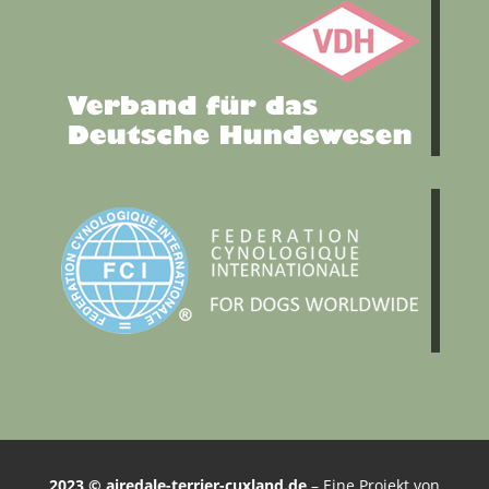
2023 © airedale-terrier-cuxland.de
– Eine Projekt von