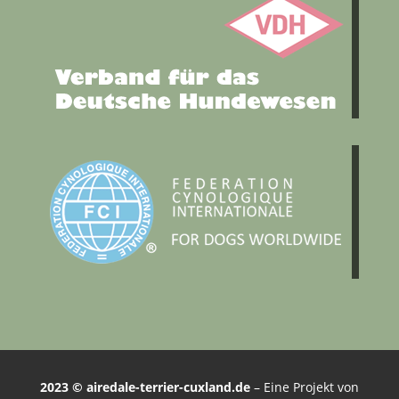
2023 © airedale-terrier-cuxland.de
– Eine Projekt von