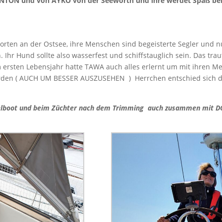
n ANTON und von AYKO von der Seeworth und ihre werdet Spaß b
rten an der Ostsee, ihre Menschen sind begeisterte Segler und n
 Ihr Hund sollte also wasserfest und schiffstauglich sein. Das tra
 ersten Lebensjahr hatte TAWA auch alles erlernt um mit ihren M
werden ( AUCH UM BESSER AUSZUSEHEN ) Herrchen entschied sich d
elboot und beim Züchter nach dem Trimming auch zusammen mit DON