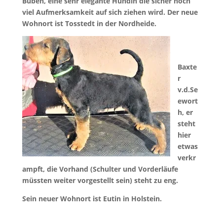
Buben, eine sehr elegante Hündin die sicher noch
viel Aufmerksamkeit auf sich ziehen wird. Der neue
Wohnort ist Tosstedt in der Nordheide.
Baxte
r
v.d.Se
ewort
h, er
steht
hier
etwas
verkr
ampft, die Vorhand (Schulter und Vorderläufe
müssten weiter vorgestellt sein) steht zu eng.
Sein neuer Wohnort ist Eutin in Holstein.