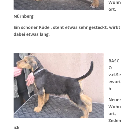
Wohn
ort,
Nürnberg
Ein schöner Rüde , steht etwas sehr gesteckt, wirkt
dabei etwas lang.
BASC
O
v.d.Se
ewort
h
Neuer
Wohn
ort,
Zeden
ick